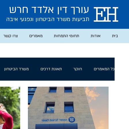
עורך דין אלדד חרש
תב
יעות משרד הביטחון ו
נפגעי איבה
בית
אודות
תחומי התמחות
מאמרים
צרו קשר
כל המאמרים
חוקר
תאונת דרכים
משרד הביטחון
נכי צה"ל
רפורמת נפש אחת
ועדה רפואית מחוזית
היחידה לתגובות קרב