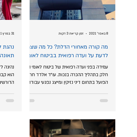
8 באפר׳ 2021
זמן קריאה 3 דקות
31 במרץ 2021
מה קורה מאחורי הדלת? כל מה שצריך
נהגת ל
לדעת על ועדה רפואית בביטוח לאומי
תאונה?
גוף אם
עמידה בפני ועדה רפואית של ביטוח לאומי היא
נהיגה לל
חלק בתהליך ההכרה בנכות. עו"ד אלדד חרש
הוא קבוע
הפועל בתחום דיני נזיקין ומייצג נפגעי עבודה
הדורשים 
ובעלי נכות...
גם ללא..