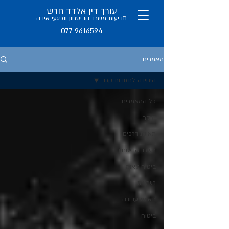
עורך דין אלדד חרש
תב
יעות משרד הביטחון ו
נפגעי איבה
077-9616594
מאמרים
היחידה לתגובות קרב
כל המאמרים
חוקר
תאונת דרכים
משרד הביטחון
ביטוח לאומי
רשלנות
תאונת עבודה
ביטוח