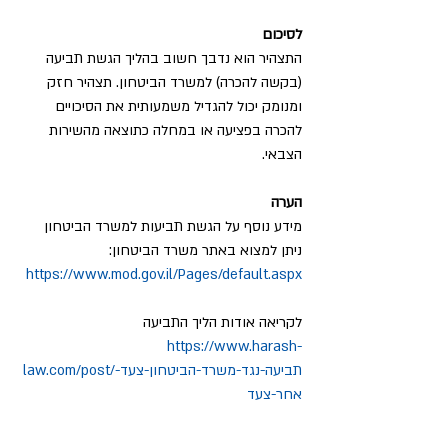
לסיכום
התצהיר הוא נדבך חשוב בהליך הגשת תביעה 
(בקשה להכרה) למשרד הביטחון. תצהיר חזק 
ומנומק יכול להגדיל משמעותית את הסיכויים 
להכרה בפציעה או במחלה כתוצאה מהשירות 
הצבאי.
הערה
מידע נוסף על הגשת תביעות למשרד הביטחון 
ניתן למצוא באתר משרד הביטחון: 
https://www.mod.gov.il/Pages/default.aspx
לקריאה אודות הליך התביעה
https://www.harash-
law.com/post/תביעה-נגד-משרד-הביטחון-צעד-
אחר-צעד