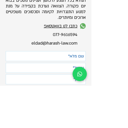
המלא בכל הנוגע לרכושך ועניינים נוספים בבוא
יום פקודה. הצוואה נערכת בקפידה על מנת
למנוע התנגדויות לקיומה וסכסוכים משפטיים
ארוכים ומיותרים.
כתבו לנו בוואטסאפ
077-9616594
eldad@harash-law.com
שלח
077-9616594
eldad@harash-law.com