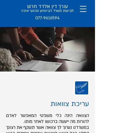
עורך דין אלדד חרש
תב
יעות משרד הביטחון ו
נפגעי איבה
077-9616594
עריכת צוואות
הצוואה הינה כלי משפטי המאפשר לאדם
להורות מה ייעשה ברכושו לאחר מותו.
במשרדנו נערוך לך צוואה אשר תשקף את רצונך