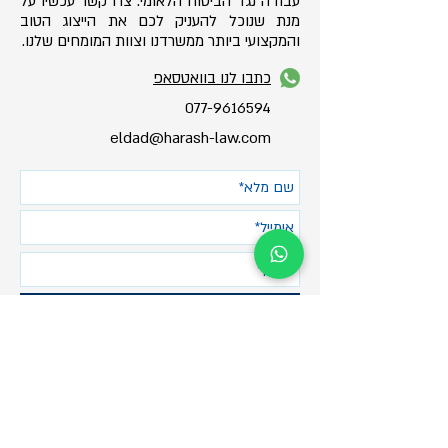
עבודה נגד הביטוח הלאומי. צרו קשר עכשיו על
מנת שנוכל להעניק לכם את הייצוג הטוב
והמקצועי ביותר ממשרדנו וצוות המומחים שלנו.
כתבו לנו בוואטסאפ
077-9616594
eldad@harash-law.com
שלח
077-9616594
eldad@harash-law.com